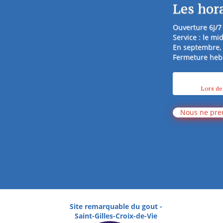
Les hor
Ouverture 6J/7
Service : le m
En septembre, s
Fermeture hebd
Lors de
Nous ne pre
Site remarquable du gout -
Saint-Gilles-Croix-de-Vie