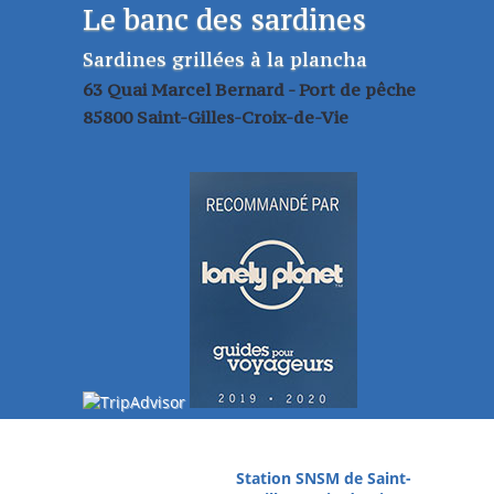
Le banc des sardines
Sardines grillées à la plancha
63 Quai Marcel Bernard - Port de pêche
85800 Saint-Gilles-Croix-de-Vie
Station SNSM de Saint-